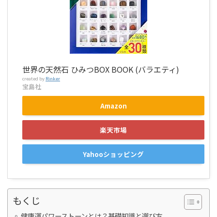
世界の天然石 ひみつBOX BOOK (バラエティ)
created by
Rinker
宝島社
Amazon
楽天市場
Yahooショッピング
もくじ
健康運パワーストーンとは？基礎知識と選び方