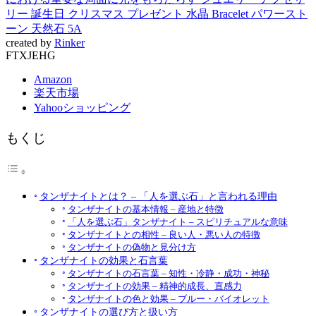
リー 誕生日 クリスマス プレゼント 水晶 Bracelet パワースト
ーン 天然石 5A
created by
Rinker
FTXJEHG
Amazon
楽天市場
Yahooショッピング
もくじ
タンザナイトとは？ – 「人を選ぶ石」と言われる理由
タンザナイトの基本情報 – 産地と特徴
「人を選ぶ石」タンザナイト – スピリチュアルな意味
タンザナイトとの相性 – 良い人・悪い人の特徴
タンザナイトの偽物と見分け方
タンザナイトの効果と石言葉
タンザナイトの石言葉 – 知性・冷静・成功・神秘
タンザナイトの効果 – 精神的成長、直感力
タンザナイトの色と効果 – ブルー・バイオレット
タンザナイトの選び方と扱い方