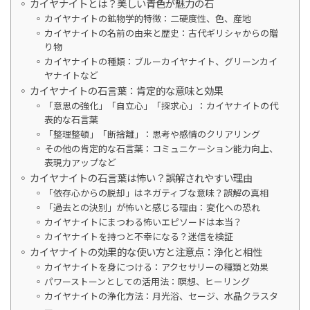
カイヤナイトとは？美しい青色が魅力の石
カイヤナイトの鉱物学的特徴：二硬度性、色、産地
カイヤナイトの名前の由来と歴史：古代ギリシャからの贈
り物
カイヤナイトの種類：ブルーカイヤナイト、グリーンカイ
ヤナイトなど
カイヤナイトの石言葉：肯定的な意味と効果
「意思の強化」「自立心」「探求心」：カイヤナイトの代
表的な石言葉
「整理整頓」「断捨離」：思考や感情のクリアリング
その他の肯定的な石言葉：コミュニケーション能力向上、
表現力アップなど
カイヤナイトの石言葉は怖い？誤解されやすい理由
「依存心からの脱却」はネガティブな意味？誤解の真相
「過去との決別」が怖いと感じる理由：変化への恐れ
カイヤナイトにまつわる怖いエピソードは本当？
カイヤナイトを持つと不幸になる？迷信を検証
カイヤナイトの効果的な使い方と注意点：浄化と相性
カイヤナイトを身につける：アクセサリーの種類と効果
パワーストーンとしての活用法：瞑想、ヒーリング
カイヤナイトの浄化方法：月光浴、セージ、水晶クラスタ
ー