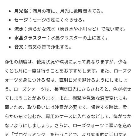
月光浴：
満月の夜に、月光に数時間当てる。
セージ：
セージの煙にくぐらせる。
流水：
清らかな流水（湧き水や小川など）で洗い流す。
水晶クラスター：
水晶クラスターの上に置く。
音叉：
音叉の音で浄化する。
浄化の頻度は、使用状況や環境によって異なりますが、少な
くとも月に一度は行うことをおすすめします。また、ローズク
ォーツを身につける際は、直射日光を避けるようにしましょ
う。ローズクォーツは、長時間日光にさらされると、色が褪せ
てしまうことがあります。また、衝撃や急激な温度変化にも
弱いため、取り扱いには注意が必要です。保管する際は、柔
らかい布で包むか、専用のケースに入れるなどして、傷がつか
ないようにしましょう。さらに、ローズクォーツに願いを込め
る「プログラミング」を行うことで、より効果的に活用する