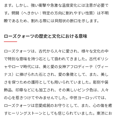
ます。しかし、強い衝撃や急激な温度変化には注意が必要で
す。劈開（へきかい：特定の方向に割れやすい性質）は不明
瞭であるため、割れる際には貝殻状の断口を示します。
ローズクォーツの歴史と文化における意味
ローズクォーツは、古代から人々に愛され、様々な文化の中
で特別な意味を持つ石として扱われてきました。古代ギリシ
ャやローマ時代には、美と愛の女神アフロディーテ（ヴィー
ナス）に捧げられた石とされ、愛の象徴として、また、美し
さを保つための護符としても用いられていました。彫刻や装
飾品、印章などにも加工され、その美しいピンク色は、人々
の心を惹きつけてやみませんでした。中世ヨーロッパでは、
ローズクォーツは恋愛成就のお守りとして、また、心の傷を癒
すヒーリングストーンとしても信じられていました。東洋にお