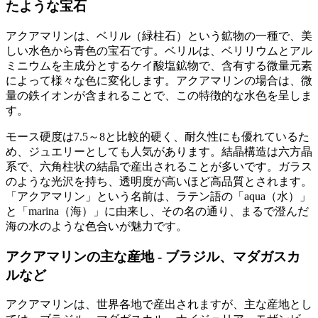
たような宝石
アクアマリンは、ベリル（緑柱石）という鉱物の一種で、美
しい水色から青色の宝石です。ベリルは、ベリリウムとアル
ミニウムを主成分とするケイ酸塩鉱物で、含有する微量元素
によって様々な色に変化します。アクアマリンの場合は、微
量の鉄イオンが含まれることで、この特徴的な水色を呈しま
す。
モース硬度は7.5～8と比較的硬く、耐久性にも優れているた
め、ジュエリーとしても人気があります。結晶構造は六方晶
系で、六角柱状の結晶で産出されることが多いです。ガラス
のような光沢を持ち、透明度が高いほど高品質とされます。
「アクアマリン」という名前は、ラテン語の「aqua（水）」
と「marina（海）」に由来し、その名の通り、まるで澄んだ
海の水のような色合いが魅力です。
アクアマリンの主な産地 - ブラジル、マダガスカ
ルなど
アクアマリンは、世界各地で産出されますが、主な産地とし