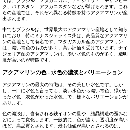
ては、ブラジル、マダガスカル、ナイジェリア、モザンビー
ク、パキスタン、アフガニスタンなどが挙げられます。これ
らの産地では、それぞれ異なる特徴を持つアクアマリンが産
出されます。
中でもブラジルは、世界最大のアクアマリン産地として知ら
れており、特にミナスジェライス州は、高品質なアクアマリ
ンの産地として有名です。マダガスカル産のアクアマリン
は、濃い青色のものが多く、高い評価を受けています。ナイ
ジェリア産のアクアマリンは、淡い水色のものが多く、透明
度が高いのが特徴です。
アクアマリンの色 - 水色の濃淡とバリエーション
アクアマリンの最大の特徴は、その美しい水色です。しか
し、一口に水色と言っても、淡い水色から濃い青色、緑がか
った水色、灰色がかった水色まで、様々なバリエーションが
あります。
色の濃淡は、含有される鉄イオンの量や、結晶構造の歪みな
どによって変化します。一般的に、色が濃く、透明度が高い
ほど、高品質とされます。最も価値が高いとされるのは、