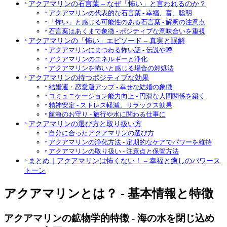
アクアマリンの石言葉 – なぜ「怖い」と言われるのか？
アクアマリンの代表的な石言葉 - 幸福、富、聡明
「怖い」と感じる可能性のある石言葉 - 解釈の注意点
石言葉はあくまで象徴 - ポジティブな意味合いを重視
アクアマリンの「怖い」エピソード – 真実と誤解
アクアマリンにまつわる怖い話 - 伝説や噂
アクアマリンのエネルギーと浄化
アクアマリンを怖いと感じる場合の対処法
アクアマリンの持つポジティブな効果
結婚運・恋愛運アップ - 幸せな結婚の象徴
コミュニケーション能力向上 - 円滑な人間関係を築く
精神安定 - ストレス軽減、リラックス効果
航海のお守り - 旅行や水に関わる仕事に
アクアマリンの選び方と取り扱い方
自分に合ったアクアマリンの選び方
アクアマリンの浄化方法 - 定期的なケアでパワーを維持
アクアマリンの取り扱い - 注意点と保管方法
まとめ｜アクアマリンは怖くない！ – 幸福と癒しのパワース
トーン
アクアマリンとは？ - 基本情報と特徴
アクアマリンの鉱物学的特徴 - 海の水を閉じ込め