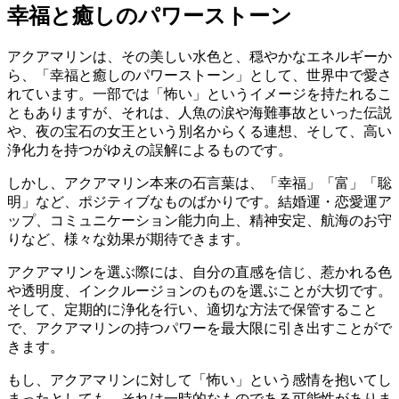
幸福と癒しのパワーストーン
アクアマリンは、その美しい水色と、穏やかなエネルギーか
ら、「幸福と癒しのパワーストーン」として、世界中で愛さ
れています。一部では「怖い」というイメージを持たれるこ
ともありますが、それは、人魚の涙や海難事故といった伝説
や、夜の宝石の女王という別名からくる連想、そして、高い
浄化力を持つがゆえの誤解によるものです。
しかし、アクアマリン本来の石言葉は、「幸福」「富」「聡
明」など、ポジティブなものばかりです。結婚運・恋愛運ア
ップ、コミュニケーション能力向上、精神安定、航海のお守
りなど、様々な効果が期待できます。
アクアマリンを選ぶ際には、自分の直感を信じ、惹かれる色
や透明度、インクルージョンのものを選ぶことが大切です。
そして、定期的に浄化を行い、適切な方法で保管すること
で、アクアマリンの持つパワーを最大限に引き出すことがで
きます。
もし、アクアマリンに対して「怖い」という感情を抱いてし
まったとしても、それは一時的なものである可能性がありま