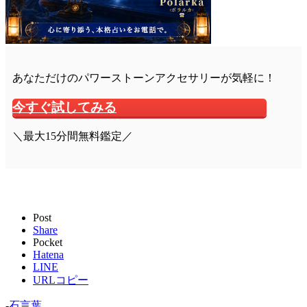
あなただけのパワーストーンアクセサリーが気軽に！
今すぐ試してみる
＼最大15分間無料鑑定／
Post
Share
Pocket
Hatena
LINE
URLコピー
-
石言葉