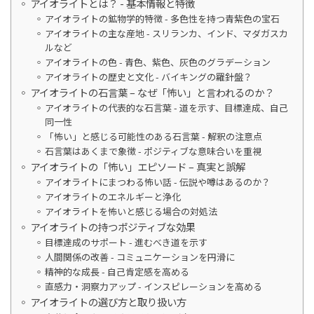
アイオライトとは？ - 基本情報と特徴
アイオライトの鉱物学的特徴 - 多色性を持つ青紫色の宝石
アイオライトの主な産地 - スリランカ、インド、マダガスカ
ルなど
アイオライトの色 - 青色、紫色、灰色のグラデーション
アイオライトの歴史と文化 - バイキングの羅針盤？
アイオライトの石言葉 – なぜ「怖い」と言われるのか？
アイオライトの代表的な石言葉 - 道を示す、目標達成、自己
同一性
「怖い」と感じる可能性のある石言葉 - 解釈の注意点
石言葉はあくまで象徴 - ポジティブな意味合いを重視
アイオライトの「怖い」エピソード – 真実と誤解
アイオライトにまつわる怖い話 - 伝説や噂はあるのか？
アイオライトのエネルギーと浄化
アイオライトを怖いと感じる場合の対処法
アイオライトの持つポジティブな効果
目標達成のサポート - 進むべき道を示す
人間関係の改善 - コミュニケーションを円滑に
精神的な成長 - 自己肯定感を高める
直感力・洞察力アップ - インスピレーションを高める
アイオライトの選び方と取り扱い方